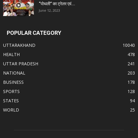
“पोथली” का ट्रेलर एवं...
June 12, 2023
POPULAR CATEGORY
UTTARAKHAND
10040
HEALTH
478
UTTAR PRADESH
241
NATIONAL
203
BUSINESS
178
SPORTS
128
STATES
94
WORLD
25