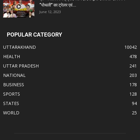
“पोथली” का ट्रेलर एवं...
June 12, 2023
POPULAR CATEGORY
UTTARAKHAND
10042
HEALTH
478
UTTAR PRADESH
241
NATIONAL
203
BUSINESS
178
SPORTS
128
STATES
94
WORLD
25