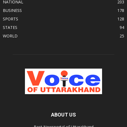
NATIONAL
203
BUSINESS
178
SPORTS
128
STATES
94
WORLD
25
ABOUT US
Best Newsportal of Uttarakhand