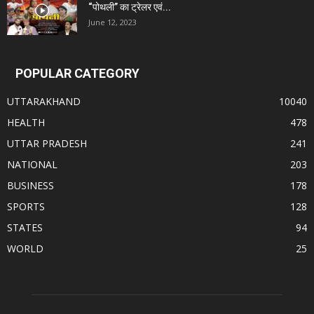
“पोथली” का ट्रेलर एवं...
June 12, 2023
POPULAR CATEGORY
UTTARAKHAND
10040
HEALTH
478
UTTAR PRADESH
241
NATIONAL
203
BUSINESS
178
SPORTS
128
STATES
94
WORLD
25