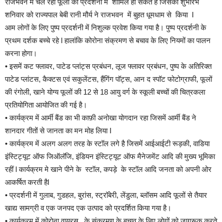
राजभवन में चल रही फूलों की प्रदर्शनी में शामिल हो सकते है जिसका शुभारंभ
शनिवार को राज्यपाल बेबी रानी मौर्य ने राजभवन में बुहत धूमधाम से किया I
आम लोगों के लिए पुष्प प्रदर्शनी में निशुल्क प्रवेश किया गया है। पुष्प प्रदर्शनी के
प्रथम दर्शक बच्चे रहे l हालांकि कोरोना संक्रमण से बचाव के लिए नियमों का पालन
करना होगा।
• इसमें कट फ्लावर, पाटेड प्लांट्स प्रबंधन, लूज फ्लावर प्रबंधन, पुष्प के अतिरिक्त
पाटेड प्लांटस, कैक्टस एवं सकुलेंटस, हैंगिंग पॉट्स, आन द स्पॉट फोटोग्राफी, फूलों
की रंगोली, खाने योग्य फूलों की 12 से 18 आयु वर्ग के स्कूली बच्चों की चित्रकला
प्रतियोगिता आयोजित की गई है।
• कार्यक्रम में आर्मी बैंड का भी काफ़ी अनोखा योगदान रहा जिसमें आर्मी बैंड ने
शानदार गीतों से जानता का मन मोह लिया I
• कार्यक्रम में अलग अलग तरह के स्टॉल लगे है जिसमें आईआईटी रूड़की, वाडिया
इंस्टिट्यूट ऑफ जिऑलॅजि, इंडियन इंस्टिट्यूट ऑफ मैनेजमेंट आदि की मुख्य भूमिका
रहीं l कार्यक्रम मे खाने पीने के स्टॉल, कपड़े के स्टॉल आदि जनता को अपनी ओर
आकर्षित करती हैl
• प्रदर्शनी में गुलाब, गुडहल, बुरांस, स्ट्रॉबेरी, लेंडुला, ब्लॉसम आदि फूलों से तैयार
खाद्य सामग्री व एक जनपद एक उत्पाद को प्रदर्शित किया गया है।
• कार्यक्रम में कोरोना वायरस के संक्रमण के बचाव के लिए लोगों को जागरूक करते