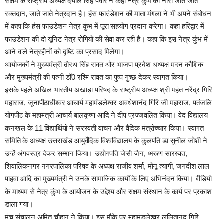
सक्षम के राष्ट्रीय अध्यक्ष दयाल सिंह पंवार ने कहा नेत्र कुंभ का नारा जीते जीते
रक्तदान, जाते जाते नेत्रदान है। हंस फाउंडेशन की माता मंगला ने भी अपने संबोधन
में कहा कि हंस फाउंडेशन नेत्र कुंभ में पूरा सहयोग प्रदान करेगा। कहा हरिद्वार में
फाउंडेशन की दो यूनिट नेत्र रोगियो की सेवा कर रही है। कहा कि इस नेत्र कुंभ में
आने वाले नेत्रहीनों को दृष्टि का प्रसाद मिलेगा।
आयोजकों ने मुख्यमंत्री तीरथ सिंह रावत और भाजपा प्रदेश अध्यक्ष मदन कौशिक
और मुख्यमंत्री की पत्नी डॉ0 रश्मि रावत का पुष्प गुच्छ देकर स्वागत किया।
इसके पहले अखिल भारतीय अखाड़ा परिषद के राष्ट्रीय अध्यक्ष श्री महंत नरेंद्र गिरि
महाराज, जूनापीठाधीश्वर आचार्य महामंडलेश्वर अवधेशानंद गिरि जी महाराज, पतंजलि
योगपीठ के महामंत्री आचार्य बालकृष्ण आदि ने दीप प्रज्जवलित किया। वेद विद्यालय
कनखल के 11 विद्यार्थियों ने सरस्वती वाचन और वैदिक मंत्रोच्चार किया। स्वागत
समिति के अध्यक्ष उत्तराखंड आयुर्वेदिक विश्वविद्यालय के कुलपति डा सुनील जोशी ने
उन्हें अंगवस्त्र देकर सम्मान किया। उद्योगपति जेसी जैन, अरूण सारस्वत,
शिवालिकनगर नगरपालिका परिषद के अध्यक्ष राजीव शर्मा, मोनू त्यागी, जगदीश लाल
पाहवा आदि का मुख्यमंत्री ने उनके सामाजिक कार्यों के लिए अभिनंदन किया। वीडियो
के माध्यम से नेत्र कुंभ के आयोजन के उद्देश्य और सक्षम संस्थान के कार्य पर प्रकाश
डाला गया।
मंच संचालन अमित चौहान ने किया। इस मौके पर महामंडलेश्वर ललितानंद गिरि,