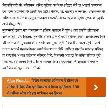
जिलाधिकारी सी. रविशंकर, वरिष्ठ पुलिस अधीक्षक हरिद्वार सेंथिल अबूदई कृष्णराज
एस, एम्स ऋषिकेश के डायरेक्टर डॉ0 रविकांत, डॉ. यतीन्द्र नाग्नयाल, आरएसएस के
अखिल भारतीय सेवा प्रमुख राजकुमार मटाले, आरआरएस के प्रांत प्रचारक युद्धवीर
आदि मौजूद थे।
मुख्यमंत्री इसके बाद कनखल के हरिहर आश्रम में पहुंचे। वहां उन्होंने लोकसभा
अध्यक्ष श्री ओम बिड़ला, जूनापीठाधीश्वर आचार्य महामंडलेश्वर स्वामी अवधेशानंद गिरि
जी महाराज से मुलाकात की। इसके बाद मुख्यमंत्री निरंजनी अखाड़ा पहुंचे। जहां
उनका आचार्य महामंडलेश्वर स्वामी कैलाशानंद गिरि, अखिल भारतीय अखाड़ा परिषद
के राष्ट्रीय अध्यक्ष श्रीमहंत नरेन्द्र गिरि, निरंजनी अखाड़ा के सचिव रविन्द्र पुरी
महाराज, बालकानंद गिरि आदि ने स्वागत किया। मुख्यमंत्री ने अखाड़े में भगवान
कार्तिकेय की पूजा-अर्चना भी की।
Also Read....
विशेष स्वच्छता अभियान में डीएम एवं
सचिव विधिक सेवा प्राधिकरण ने किया प्रतिभाग, 100
से अधिक लोग बने इस अभियान का हिस्सा