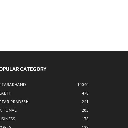
OPULAR CATEGORY
TTARAKHAND
10040
EALTH
478
TTAR PRADESH
241
ATIONAL
203
USINESS
178
PORTS
128