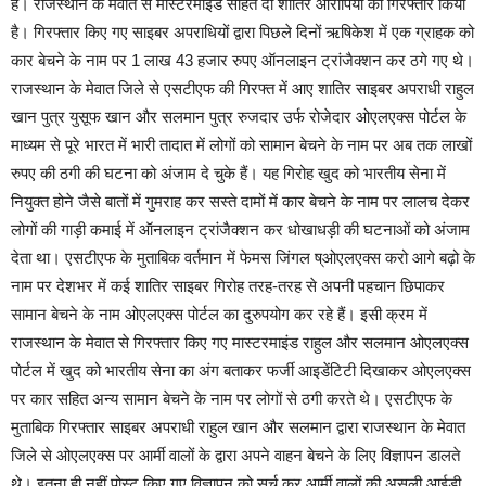
है। राजस्थान के मेवात से मास्टरमाइंड सहित दो शातिर आरोपियों को गिरफ्तार किया
है। गिरफ्तार किए गए साइबर अपराधियों द्वारा पिछले दिनों ऋषिकेश में एक ग्राहक को
कार बेचने के नाम पर 1 लाख 43 हजार रुपए ऑनलाइन ट्रांजैक्शन कर ठगे गए थे।
राजस्थान के मेवात जिले से एसटीएफ की गिरफ्त में आए शातिर साइबर अपराधी राहुल
खान पुत्र युसूफ खान और सलमान पुत्र रुजदार उर्फ रोजेदार ओएलएक्स पोर्टल के
माध्यम से पूरे भारत में भारी तादात में लोगों को सामान बेचने के नाम पर अब तक लाखों
रुपए की ठगी की घटना को अंजाम दे चुके हैं। यह गिरोह खुद को भारतीय सेना में
नियुक्त होने जैसे बातों में गुमराह कर सस्ते दामों में कार बेचने के नाम पर लालच देकर
लोगों की गाड़ी कमाई में ऑनलाइन ट्रांजैक्शन कर धोखाधड़ी की घटनाओं को अंजाम
देता था। एसटीएफ के मुताबिक वर्तमान में फेमस जिंगल ष्ओएलएक्स करो आगे बढ़ो के
नाम पर देशभर में कई शातिर साइबर गिरोह तरह-तरह से अपनी पहचान छिपाकर
सामान बेचने के नाम ओएलएक्स पोर्टल का दुरुपयोग कर रहे हैं। इसी क्रम में
राजस्थान के मेवात से गिरफ्तार किए गए मास्टरमाइंड राहुल और सलमान ओएलएक्स
पोर्टल में खुद को भारतीय सेना का अंग बताकर फर्जी आइडेंटिटी दिखाकर ओएलएक्स
पर कार सहित अन्य सामान बेचने के नाम पर लोगों से ठगी करते थे। एसटीएफ के
मुताबिक गिरफ्तार साइबर अपराधी राहुल खान और सलमान द्वारा राजस्थान के मेवात
जिले से ओएलएक्स पर आर्मी वालों के द्वारा अपने वाहन बेचने के लिए विज्ञापन डालते
थे। इतना ही नहीं पोस्ट किए गए विज्ञापन को सर्च कर आर्मी वालों की असली आईडी,