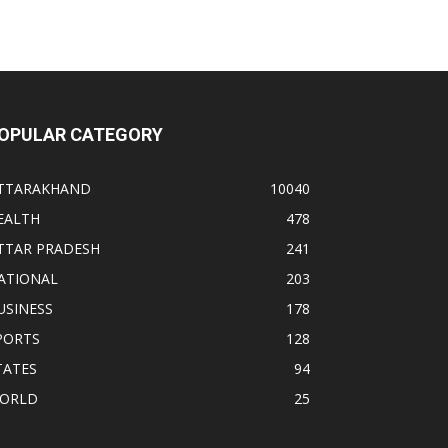
OPULAR CATEGORY
TTARAKHAND
10040
EALTH
478
TTAR PRADESH
241
ATIONAL
203
USINESS
178
PORTS
128
TATES
94
ORLD
25