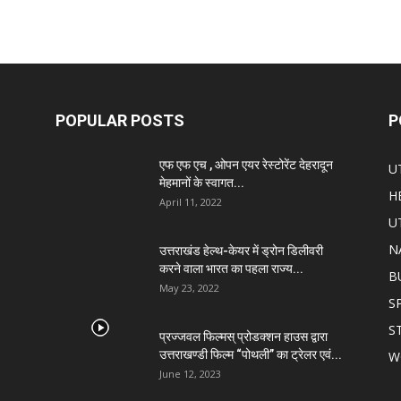
POPULAR POSTS
P
एफ एफ एच , ओपन एयर रेस्टोरेंट देहरादून
U
मेहमानों के स्वागत...
H
April 11, 2022
U
N
उत्तराखंड हेल्थ-केयर में ड्रोन डिलीवरी
करने वाला भारत का पहला राज्य...
B
May 23, 2022
S
S
प्रज्जवल फिल्मस् प्रोडक्शन हाउस द्वारा
उत्तराखण्डी फिल्म “पोथली” का ट्रेलर एवं...
W
June 12, 2023