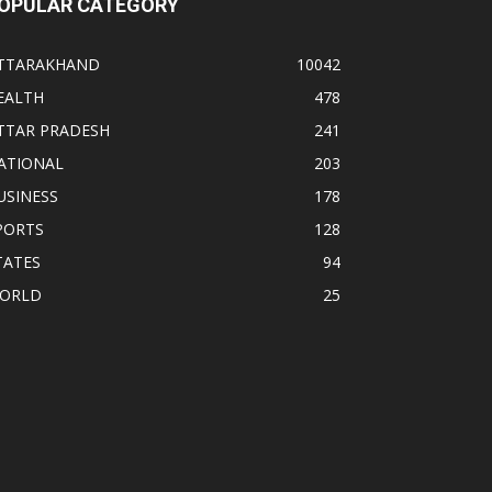
OPULAR CATEGORY
TTARAKHAND
10042
EALTH
478
TTAR PRADESH
241
ATIONAL
203
USINESS
178
PORTS
128
TATES
94
ORLD
25