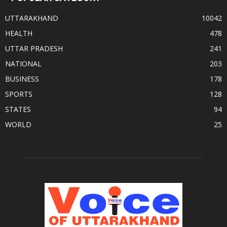
UTTARAKHAND
10042
HEALTH
478
UTTAR PRADESH
241
NATIONAL
203
BUSINESS
178
SPORTS
128
STATES
94
WORLD
25