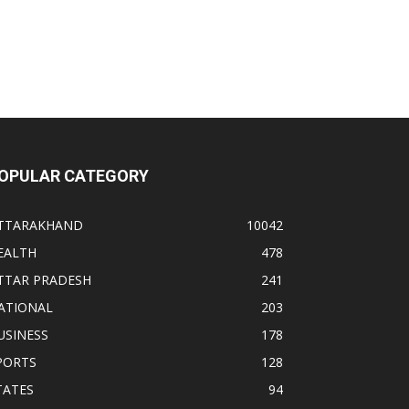
OPULAR CATEGORY
TTARAKHAND
10042
EALTH
478
TTAR PRADESH
241
ATIONAL
203
USINESS
178
PORTS
128
TATES
94