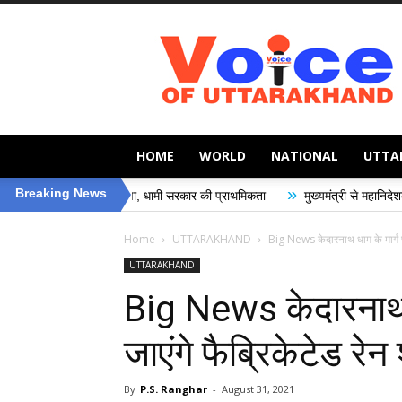
Voice
of
Uttarakhand
HOME
WORLD
NATIONAL
UTTA
»
Breaking News
 की सुरक्षा, धामी सरकार की प्राथमिकता
मुख्यमंत्री से महानिदेशक एनसीसी ने की शिष्
Home
UTTARAKHAND
Big News केदारनाथ धाम के मार्ग पर 
UTTARAKHAND
Big News केदारनाथ ध
जाएंगे फैब्रिकेटेड रेन
By
P.S. Ranghar
-
August 31, 2021