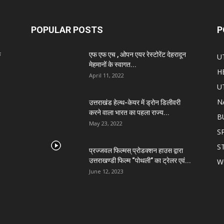
POPULAR POSTS
P
े
एफ एफ एच , ओपन एयर रेस्टोरेंट देहरादून
U
मेहमानों के स्वागत...
H
April 11, 2022
U
N
उत्तराखंड हेल्थ-केयर में ड्रोन डिलीवरी
करने वाला भारत का पहला राज्य...
B
May 23, 2022
S
S
प्रज्जवल फिल्मस् प्रोडक्शन हाउस द्वारा
उत्तराखण्डी फिल्म “पोथली” का ट्रेलर एवं...
W
June 12, 2023