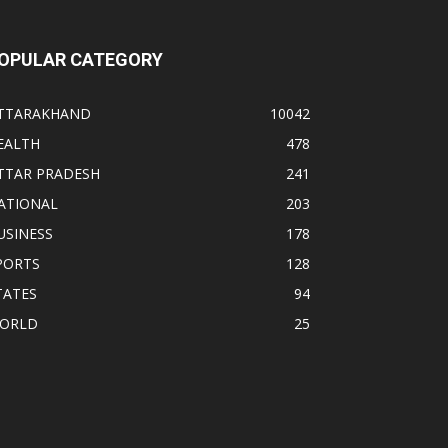
OPULAR CATEGORY
TTARAKHAND
10042
EALTH
478
TTAR PRADESH
241
ATIONAL
203
USINESS
178
PORTS
128
TATES
94
ORLD
25