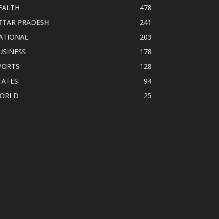
EALTH
478
TTAR PRADESH
241
ATIONAL
203
USINESS
178
PORTS
128
TATES
94
ORLD
25