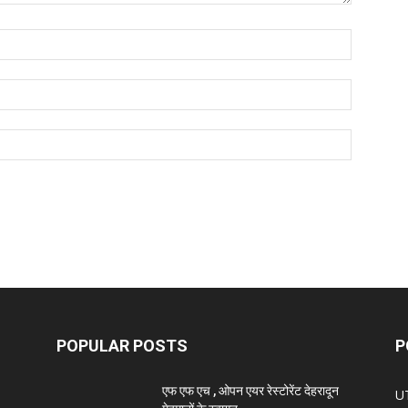
POPULAR POSTS
P
एफ एफ एच , ओपन एयर रेस्टोरेंट देहरादून
U