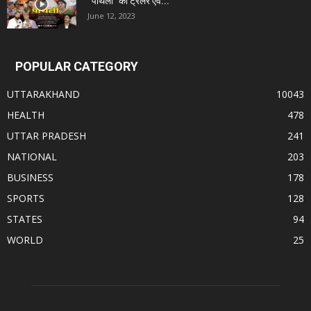
“पोथली” का ट्रेलर एवं...
June 12, 2023
POPULAR CATEGORY
UTTARAKHAND
10043
HEALTH
478
UTTAR PRADESH
241
NATIONAL
203
BUSINESS
178
SPORTS
128
STATES
94
WORLD
25