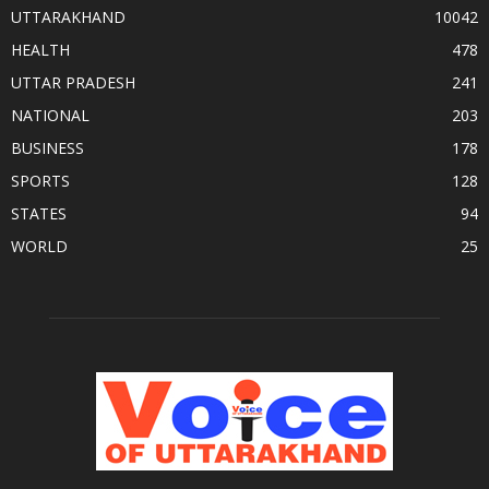
UTTARAKHAND
10042
HEALTH
478
UTTAR PRADESH
241
NATIONAL
203
BUSINESS
178
SPORTS
128
STATES
94
WORLD
25