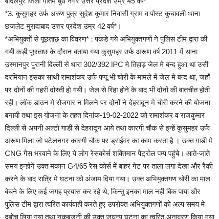
बादलपुर जिला गौतम बुध नगर उत्तर प्रदेश उम्र 45 वर्ष*
*3. कुसुमहर उर्फ अरुण पुत्र सुदेश कुमार निवासी ग्राम व पोस्ट कुचावली थाना
छजलेट मुरादाबाद उत्तर प्रदेश उम्र 42 वर्ष*।
*अभियुक्तों से पूछताछ का विवरण* : पकडे गये अभियुक्तगणों ने पुलिस टीम द्वारा की
गयी कड़ी पूछताछ के दौरान बताया गया कुसुमहर उर्फ अरूण वर्ष 2011 में थाना
उस्मानपुर पुरानी दिल्ली से धारा 302/392 IPC मे तिहाड़ जेल मे बन्द हुआ था उसी
दरमियान इसका साथी रामाशंकर उर्फ पप्पू भी चोरी के मामले में जेल मे बन्द था, जहाँ
पर दोनों की गहरी दोस्ती हो गयी। जेल से रिहा होने के बाद भी दोनों की बातचीत होती
रही। लॉक डाउन मे रोजगार न मिलने पर दोनों ने देहरादून मे चोरी करने की योजना
बनायी तथा इस योजना के तहत दिनांक-19-02-2022 को रामाशंकर व राजकुमार
दिल्ली से अपनी अल्टो गाडी से देहरादून आये तथा कारगी चौक से इन्हें कुसुमहर उर्फ
अरूण मिला जो पटेलनगर कारगी चौक पर ड्राईवर का काम करता है । उक्त गाडी मे
CNG गैस भरवाने के लिए ये लोग रेसकोर्स शक्तिमान पैट्रोल पम्प पहुंचे। आते-जाते
समय इन्होनें उक्त मकान G4/65 रेस कोर्स में बाहर गेट पर ताला लगा देखा और रैकी
करने के बाद रात्रि मे घटना को अंजाम दिया गया। उक्त अभियुक्तगण चोरी का माल
बेचने के लिए कई जगह प्रयास कर रहे थे, किन्तु इनका माल नही बिक पाया और
पुलिस टीम द्वारा त्वरित कार्यवाही करते हुए उपरोक्त अभियुक्तगणों को अल्प समय मे
दबोच लिया गया तथा नकबजनी की उक्त जघन्य घटना का त्वरित अनावरण किया गया