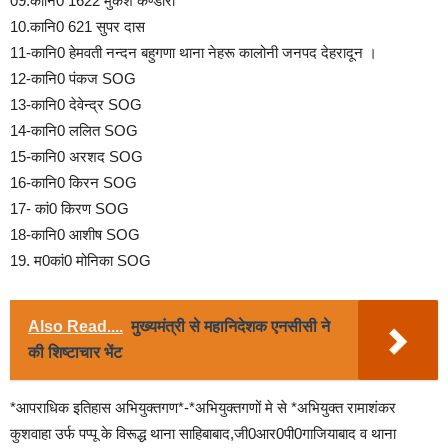
09.कानि0 1622 मुकेश कण्डारी
10.कानि0 621 सुपर दास
11-कानि0 हेमवती नन्दन बहुगणा थाना नेहरू कालोनी जनपद देहरादून ।
12-कानि0 पंकज SOG
13-कानि0 देवेन्द्र SOG
14-कानि0 ललित SOG
15-कानि0 अरशद SOG
16-कानि0 किरन SOG
17- कां0 किरण SOG
18-कानि0 आशीष SOG
19. म0कां0 मोनिका SOG
Also Read....
मुख्यमंत्री से महानिदेशक एनसीसी ने
की शिष्टाचार भेंट
*आपराधिक इतिहास अभियुक्तगण*-*अभियुक्तगणों मे से *अभियुक्त रामाशंकर
कुशवाहा उर्फ पप्पू के विरूद्ध थाना साहिबाबाद,जी0आर0पी0गाजियाबाद व थाना