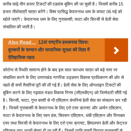
करीब साढ़े तीन हजार टिकटों की एडवांस बुकिंग की जा चुकी है। जिसमें करीब 15
हजार तीर्थयात्री यात्रा करेंगे। विश्व प्रसिद्ध केदारनाथ धाम के कपाट 06 मई को
खोले जाएंगे। केदारनाथ धाम के लिए गुप्तकाशी, फाटा और सिरसी से हेली सेवा
संचालित की जाती है।
Also Read....
12वां राष्ट्रीय हथकरघा दिवस:
बुनकरों के सम्मान और सामाजिक सुरक्षा की दिशा में
ऐतिहासिक पहल
कोरोना से स्थिति सामान्य होने के बाद इस साल चारधाम यात्रा को बड़े स्तर पर
संचालित करने के लिए उत्तराखंड नागरिक उड्डयन विकास प्राधिकरण की ओर से
पहले ही सभी तैयारियां पूरी की ली गई हैं। हेली सेवा के लिए ऑनलाइन टिकटों की
बुकिंग करने के लिए गढ़वाल मंडल विकास निगम (जीएमवीएन) को जिम्मेदारी सौंपी गई
है। सिरसी, फाटा, गुप्त काशी से नौ एविएशन कंपनियां हेली सेवा का संचालन कर रही
हैं। जिसमें गुप्तकाशी से केदारनाथ के लिए एरो एयर क्राफ्ट और आर्यन एविएशन,
फाटा से केदारनाथ के लिए पवन हंस, चिपसन एविएशन, थंबी एविएशन और पिनाक्ल
एयर तथा सिरसी से केदारनाथ के लिए एरो एयर क्राफ्ट, हिमालयन हेली और केट्रल
एविएशन द्वारा अपनी सेवाएं दी जा रही हैं। जिसमें प्रति यात्री किराया गुप्तकाशी से