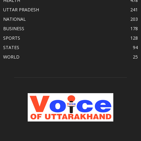
HEALTH
478
UTTAR PRADESH
241
NATIONAL
203
BUSINESS
178
SPORTS
128
STATES
94
WORLD
25