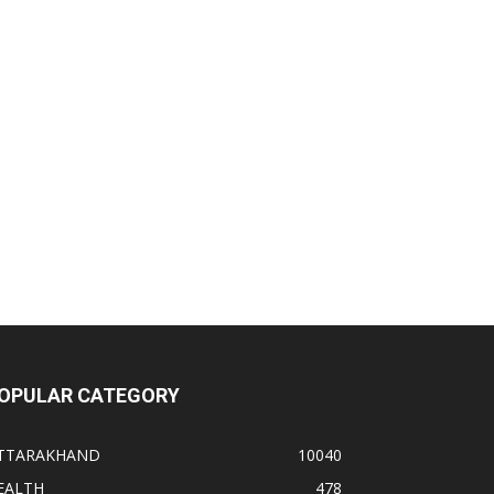
OPULAR CATEGORY
TTARAKHAND
10040
EALTH
478