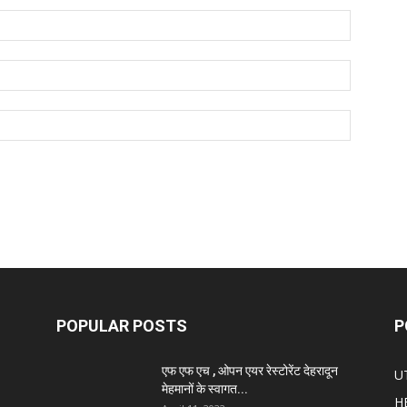
POPULAR POSTS
P
एफ एफ एच , ओपन एयर रेस्टोरेंट देहरादून
U
मेहमानों के स्वागत...
H