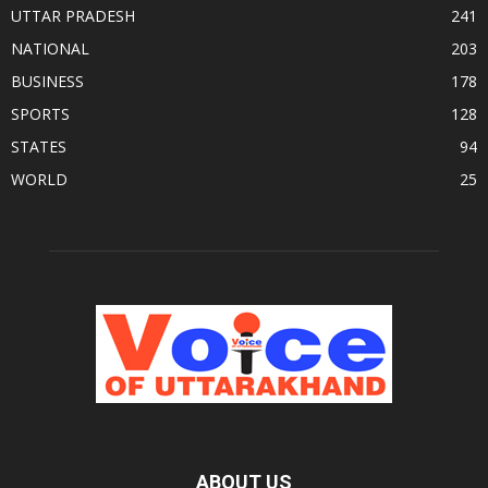
UTTAR PRADESH
241
NATIONAL
203
BUSINESS
178
SPORTS
128
STATES
94
WORLD
25
ABOUT US