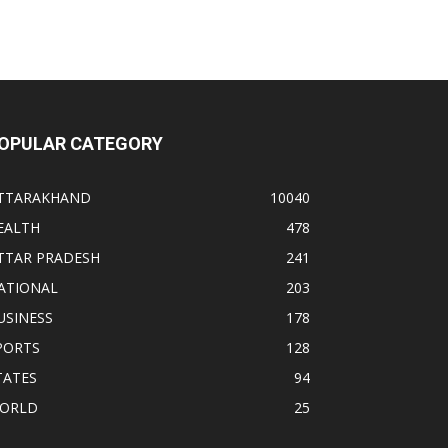
OPULAR CATEGORY
TTARAKHAND
10040
EALTH
478
TTAR PRADESH
241
ATIONAL
203
USINESS
178
PORTS
128
TATES
94
ORLD
25