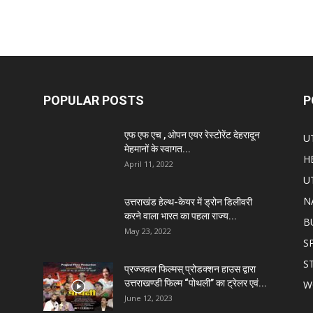
POPULAR POSTS
P
एफ एफ एच , ओपन एयर रेस्टोरेंट देहरादून
U
मेहमानों के स्वागत...
H
April 11, 2022
U
N
उत्तराखंड हेल्थ-केयर में ड्रोन डिलीवरी
करने वाला भारत का पहला राज्य...
B
May 23, 2022
S
S
प्रज्जवल फिल्मस् प्रोडक्शन हाउस द्वारा
उत्तराखण्डी फिल्म “पोथली” का ट्रेलर एवं...
W
June 12, 2023