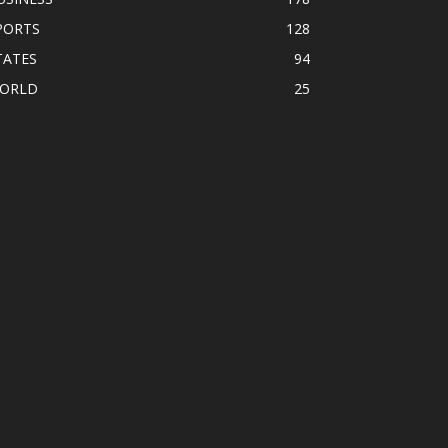
PORTS
128
TATES
94
ORLD
25