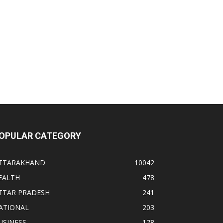
OPULAR CATEGORY
TTARAKHAND
10042
EALTH
478
TTAR PRADESH
241
ATIONAL
203
USINESS
178