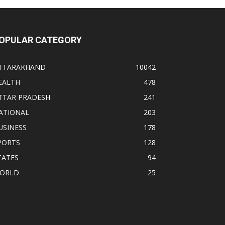
OPULAR CATEGORY
TTARAKHAND
10042
EALTH
478
TTAR PRADESH
241
ATIONAL
203
USINESS
178
PORTS
128
TATES
94
ORLD
25