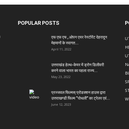
POPULAR POSTS
P
े
एफ एफ एच , ओपन एयर रेस्टोरेंट देहरादून
U
मेहमानों के स्वागत...
H
April 11, 2022
U
N
उत्तराखंड हेल्थ-केयर में ड्रोन डिलीवरी
करने वाला भारत का पहला राज्य...
B
May 23, 2022
S
S
प्रज्जवल फिल्मस् प्रोडक्शन हाउस द्वारा
उत्तराखण्डी फिल्म “पोथली” का ट्रेलर एवं...
W
June 12, 2023