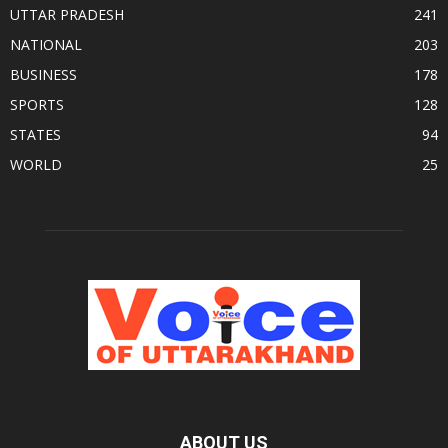
UTTAR PRADESH
241
NATIONAL
203
BUSINESS
178
SPORTS
128
STATES
94
WORLD
25
ABOUT US