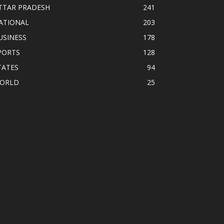
TTAR PRADESH
241
ATIONAL
203
USINESS
178
PORTS
128
TATES
94
ORLD
25