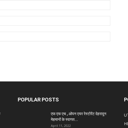
POPULAR POSTS
P
े
एफ एफ एच , ओपन एयर रेस्टोरेंट देहरादून
U
मेहमानों के स्वागत...
H
April 11, 2022