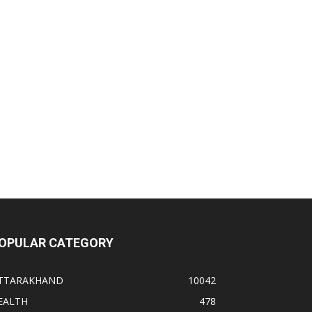
OPULAR CATEGORY
TTARAKHAND
10042
EALTH
478