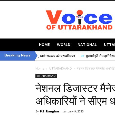
Voice
of
Uttarakhand
HOME
WORLD
NATIONAL
UTTA
»
Breaking News
ुरक्षा, धामी सरकार की प्राथमिकता
मुख्यमंत्री से महानिदेशक एनसीसी ने की शिष्टाचार 
Home
UTTARAKHAND
नेशनल डिजास्टर मैनेजमेंट अथॉरिटी 
UTTARAKHAND
नेशनल डिजास्टर मैने
अधिकारियों ने सीएम धा
By
P.S. Ranghar
-
January 9, 2023