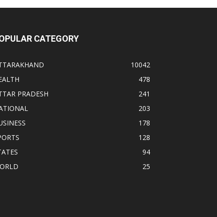
OPULAR CATEGORY
TTARAKHAND
10042
EALTH
478
TTAR PRADESH
241
ATIONAL
203
USINESS
178
PORTS
128
TATES
94
ORLD
25