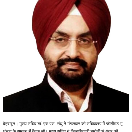
देहरादून। मुख्य सचिव डॉ. एस.एस. संधु ने मंगलवार को सचिवालय में जोशीमठ भू-
धंसाव के सम्बन्ध में बैठक ली। मुख्य सचिव ने जिलाधिकारी चमोली से क्षेत्र की