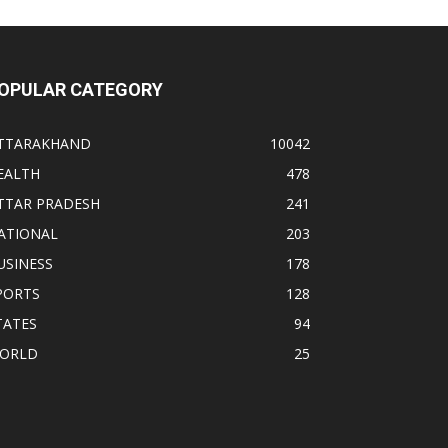
OPULAR CATEGORY
TTARAKHAND
10042
EALTH
478
TTAR PRADESH
241
ATIONAL
203
USINESS
178
PORTS
128
TATES
94
ORLD
25