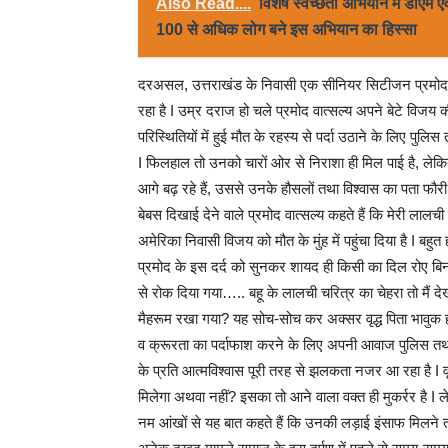
Also Read....
विशेष स्वच्छता अभियान में डीएम 
100 से अधिक लोग बने इस अभियान का हिस्सा
दरअसल, उत्तराखंड के निवासी एक सीनियर सिटीजन प्रमोद
रहा है I उम्र दराज हो चले प्रमोद वात्सल्य अपने बेटे विजय 
परिस्थितियों में हुई मौत के रहस्य से पर्दा उठाने के लिए पुल
I फिलहाल तो उनको चारों ओर से निराशा ही मिल पाई है, लेकिन
आगे बढ़ रहे हैं, उससे उनके हौसलों तथा विश्वास का पता फौ
बेबस दिखाई देने वाले प्रमोद वात्सल्य कहते हैं कि मेरी लालच
अमेरिका निवासी विजय को मौत के मुंह में पहुंचा दिया है I ब
प्रमोद के इस दर्द को सुनकर शायद ही किसी का दिल रोए बिना र
से रोक दिया गया….. बहू के लालची चरित्र का चेहरा तो मैं द
मैहरूम रखा गया? यह सोच-सोच कर अक्सर वृद्ध पिता भावुक हो उ
व क्रूरता का पर्दाफाश करने के लिए अपनी आवाज पुलिस तथा का
के प्रति आत्मविश्वास पूरी तरह से झलकता नजर आ रहा है I वृ
मिलेगा अथवा नहीं? इसका तो आने वाला वक्त ही मुकर्रर है I
नम आंखों से यह बात कहते हैं कि उनकी लड़ाई इंसाफ मिलने 