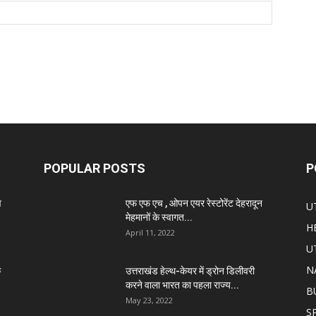
POPULAR POSTS
P
व
एफ एफ एच , ओपन एयर रेस्टोरेंट देहरादून
U
मेहमानों के स्वागत...
H
April 11, 2022
U
N
े
उत्तराखंड हेल्थ-केयर में ड्रोन डिलीवरी
करने वाला भारत का पहला राज्य...
B
May 23, 2022
S