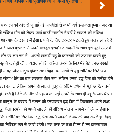
एवं सचिव विधिक सेवा प्राधिकरण ने किया प्रतिभाग,
 वात्सल्य की ओर से सुनाई गई आपबीती से काफी दर्द झलकता हुआ नजर आ
की संदिग्ध मौत को लेकर जहां काफी गमगीन है वहीं वे लाडले की संदिग्ध
िस तथा न्याय के दरबार में इंसाफ पाने के लिए दर-दर भटकते हुए नजर आ रहे हैं
 वे जिस प्रकार से अपने मजबूत इरादों एवं कदमों के साथ इस बूढ़ी उम्र में
री तौर पर लग रहा है I अपनी लालची बहू के कारनामे को उजागर करते हुए
ी बहू ने करोड़ों की जायदाद संपत्ति हासिल करने के लिए मेरे बेटे एनआरआई
हुत ही मायूस और भावुक होकर तथा बेहद नम आंखों से वृद्ध सीनियर सिटीजन
हेगा? बेटे का दाह संस्कार होता रहा! लेकिन उसमें वृद्ध पिता को शरीक होने
ेखता रहा… लेकिन अपने ही लाडले पुत्र के अंतिम दर्शन से मुझे आखिर क्यों
ठते हैं I बेटे की मौत से रहस्य का पर्दा उठाने के साथ ही बहू के लालचीपन
नून के दरबार में उठाने को प्रयासरत वृद्ध पिता में फिलहाल अपने लक्ष्य
द्ध पिता प्रमोद को अपने लाडले की संदिग्ध मौत के मामले को लेकर इंसाफ
 लेकिन सीनियर सिटीजन वृद्ध पिता अपने लाडले विजय को याद करते हुए बेहद
तक निश्चित रूप से जारी रहेगी I इस तरह के तथा भिन्न-भिन्न कष्टदायक