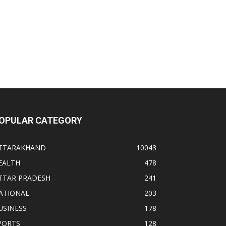
OPULAR CATEGORY
TTARAKHAND
10043
EALTH
478
TTAR PRADESH
241
ATIONAL
203
USINESS
178
PORTS
128