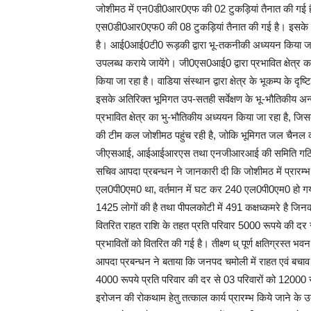
जोशीमठ में एन0डी0आर0एफ की 02 टुकड़ियां तैनात की गई है 
एस0डी0आर0एफ0 की 08 टुकड़ियां तैनात की गई है। इसके साथ
है। आई0आई0टी0 रूड़की द्वारा भू-तकनीकी अध्ययन किया जा 
उपलब्ध कराये जायेंगे। जी0एस0आई0 द्वारा प्रभावित क्षेत्र का भ
किया जा रहा है। वाडिया संस्थान द्वारा क्षेत्र के भूकम्प के द
इसके अतिरिक्त भूमिगत उप-सतही सर्वेक्षण के भू-भौतिकीय अन्व
प्रभावित क्षेत्र का भु-भौतिकीय अध्ययन किया जा रहा है,
की टीम कल जोशीमठ पहुंच रही है, जोकि भूमिगत जल चैनल का
जीएसआई, आईआईआरएस तथा एनजीआरआई की समिति गठित
सचिव आपदा प्रबन्धन ने जानकारी दी कि जोशीमठ में प्रारम्
एल0पी0एम0 था, वर्तमान में घट कर 240 एल0पी0एम0 हो गया 
1425 लोगों की है तथा पीपलकोटी में 491 कक्षध्कमरे है जिनकी 
वितरित राहत राशि के तहत प्रति परिवार 5000 रूपये की दर 
प्रभावितों को वितरित की गई है। तीक्ष्ण ध् पूर्ण क्षतिग्रस्
आपदा प्रबन्धन ने बताया कि जनपद चमोली में राहत एवं बचाव कार
4000 रूपये प्रति परिवार की दर से 03 परिवारों को 12000 रूप
इरोजन की रोकथाम हेतु तत्काल कार्य प्रारम्भ किये जाने के उद