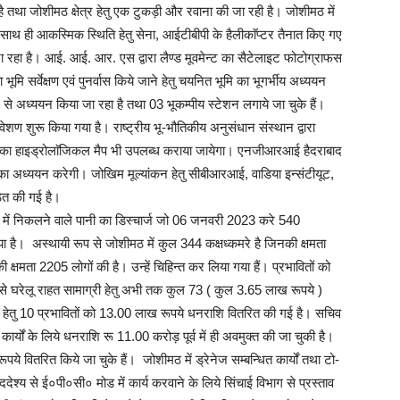
तथा जोशीमठ क्षेत्र हेतु एक टुकड़ी और रवाना की जा रही है। जोशीमठ में
 ही आकस्मिक स्थिति हेतु सेना, आईटीबीपी के हैलीकाॅप्टर तैनात किए गए
रहा है। आई. आई. आर. एस द्वारा लैण्ड मूवमेन्ट का सैटेलाइट फोटोग्राफस
ूमि सर्वेक्षण एवं पुनर्वास किये जाने हेतु चयनित भूमि का भूगर्भीय अध्ययन
ृष्टि से अध्ययन किया जा रहा है तथा 03 भूकम्पीय स्टेशन लगाये जा चुके हैं।
ेशण शुरू किया गया है। राष्ट्रीय भू-भौतिकीय अनुसंधान संस्थान द्वारा
 जिसका हाइड्रोलाॅजिकल मैप भी उपलब्ध कराया जायेगा। एनजीआरआई हैदराबाद
 अध्ययन करेगी। जोखिम मूल्यांकन हेतु सीबीआरआई, वाडिया इन्संटीयूट,
 की गई है।
भ में निकलने वाले पानी का डिस्चार्ज जो 06 जनवरी 2023 करे 540
है। अस्थायी रूप से जोशीमठ में कुल 344 कक्षध्कमरे है जिनकी क्षमता
क्षमता 2205 लोगों की है। उन्हें चिहिन्त कर लिया गया हैं। प्रभावितों को
से घरेलू राहत सामाग्री हेतु अभी तक कुल 73 ( कुल 3.65 लाख रूपये )
त भवन हेतु 10 प्रभावितों को 13.00 लाख रूपये धनराशि वितरित की गई है। सचिव
्यों के लिये धनराशि रू 11.00 करोड़ पूर्व में ही अवमुक्त की जा चुकी है।
ये वितरित किये जा चुके हैं। जोशीमठ में ड्रेनेज सम्बन्धित कार्यों तथा टो-
देश्य से ई०पी०सी० मोड में कार्य करवाने के लिये सिंचाई विभाग से प्रस्ताव