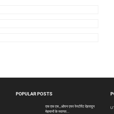
POPULAR POSTS
P
एफ एफ एच , ओपन एयर रेस्टोरेंट देहरादून
U
मेहमानों के स्वागत...