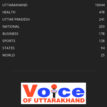
UTTARAKHAND
10044
HEALTH
478
UTTAR PRADESH
241
NATIONAL
203
BUSINESS
178
SPORTS
128
STATES
94
WORLD
25