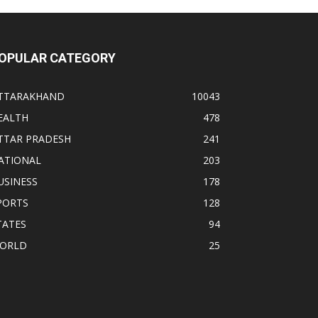
OPULAR CATEGORY
TTARAKHAND
10043
EALTH
478
TTAR PRADESH
241
ATIONAL
203
USINESS
178
PORTS
128
TATES
94
ORLD
25