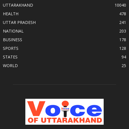
UTTARAKHAND
10040
HEALTH
478
UTTAR PRADESH
241
NATIONAL
203
BUSINESS
178
SPORTS
128
STATES
94
WORLD
25