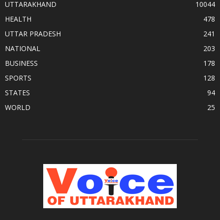
UTTARAKHAND
10044
HEALTH
478
UTTAR PRADESH
241
NATIONAL
203
BUSINESS
178
SPORTS
128
STATES
94
WORLD
25