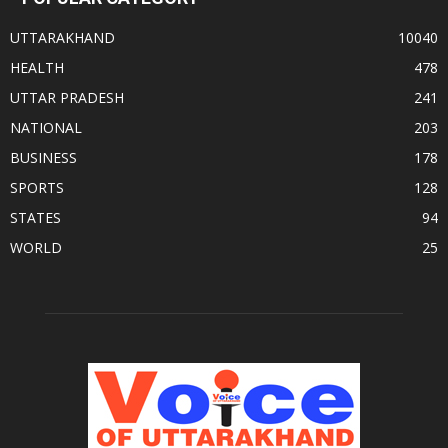
UTTARAKHAND
10040
HEALTH
478
UTTAR PRADESH
241
NATIONAL
203
BUSINESS
178
SPORTS
128
STATES
94
WORLD
25