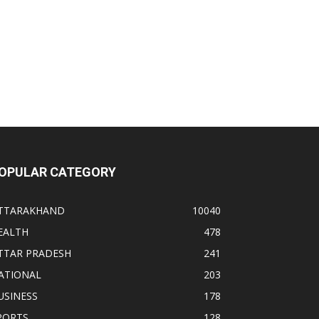
OPULAR CATEGORY
TTARAKHAND
10040
EALTH
478
TTAR PRADESH
241
ATIONAL
203
USINESS
178
PORTS
128