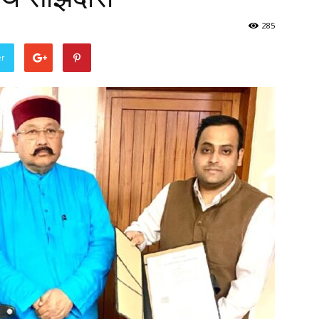
285
er