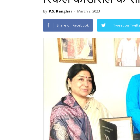
By
P.S. Ranghar
-
March 9, 2023
Share on Facebook
Tweet on Twitt