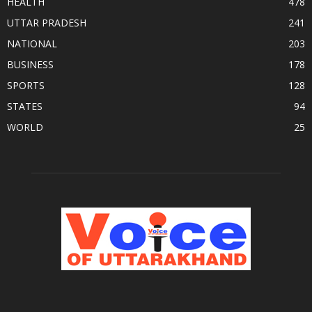
HEALTH
478
UTTAR PRADESH
241
NATIONAL
203
BUSINESS
178
SPORTS
128
STATES
94
WORLD
25