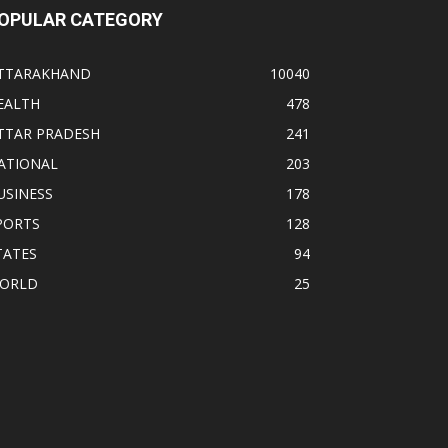
OPULAR CATEGORY
TTARAKHAND
10040
EALTH
478
TTAR PRADESH
241
ATIONAL
203
USINESS
178
PORTS
128
TATES
94
ORLD
25