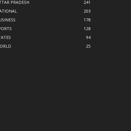
TTAR PRADESH
241
ATIONAL
203
USINESS
178
PORTS
128
TATES
94
ORLD
25