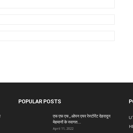
POPULAR POSTS
P
व
एफ एफ एच , ओपन एयर रेस्टोरेंट देहरादून
U
मेहमानों के स्वागत...
H
April 11, 2022