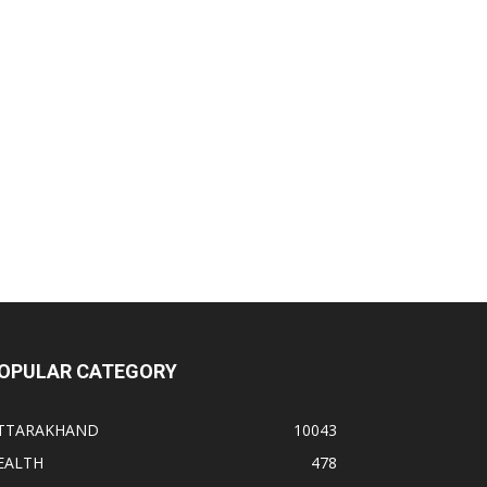
OPULAR CATEGORY
TTARAKHAND
10043
EALTH
478