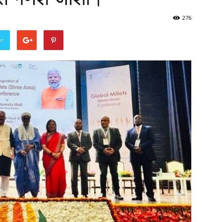
276
er