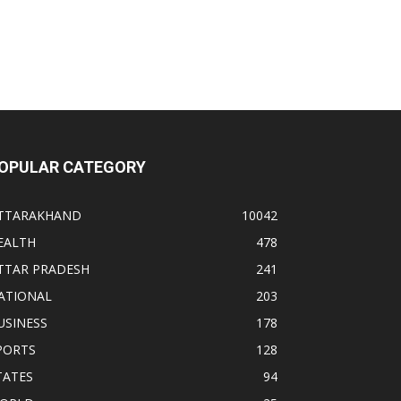
OPULAR CATEGORY
TTARAKHAND
10042
EALTH
478
TTAR PRADESH
241
ATIONAL
203
USINESS
178
PORTS
128
TATES
94