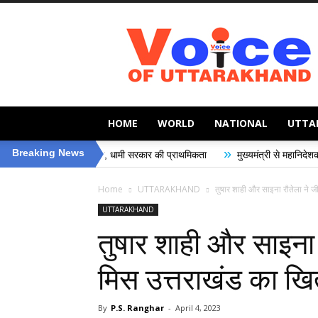
Voice
of
Uttarakhand
HOME
WORLD
NATIONAL
UTTA
»
Breaking News
 की सुरक्षा, धामी सरकार की प्राथमिकता
मुख्यमंत्री से महानिदेशक एनसीसी ने की शिष्ट
Home
UTTARAKHAND
तुषार शाही और साइना रौतेला ने जी
UTTARAKHAND
तुषार शाही और साइना 
मिस उत्तराखंड का खि
By
P.S. Ranghar
-
April 4, 2023