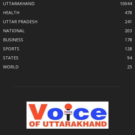
UTTARAKHAND
10044
HEALTH
478
UTTAR PRADESH
241
NATIONAL
203
BUSINESS
178
SPORTS
128
STATES
94
WORLD
25