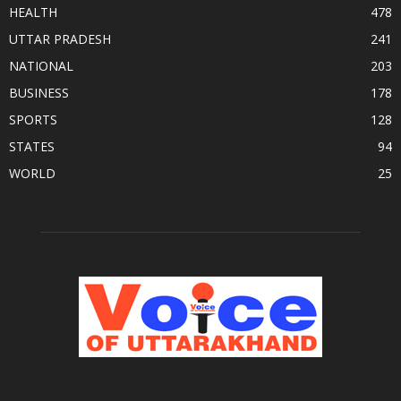
HEALTH
478
UTTAR PRADESH
241
NATIONAL
203
BUSINESS
178
SPORTS
128
STATES
94
WORLD
25