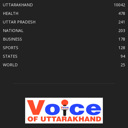
UTTARAKHAND
10042
HEALTH
478
UTTAR PRADESH
241
NATIONAL
203
BUSINESS
178
SPORTS
128
STATES
94
WORLD
25