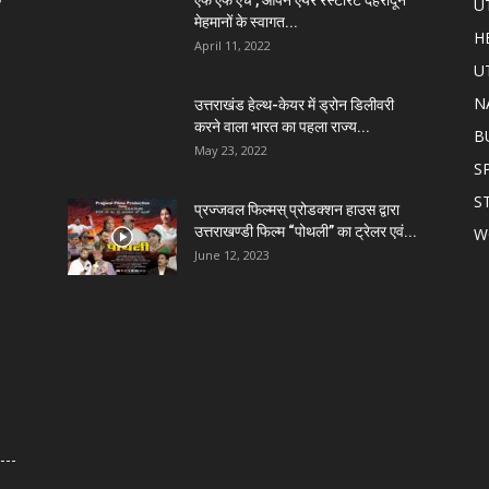
े
एफ एफ एच , ओपन एयर रेस्टोरेंट देहरादून
U
मेहमानों के स्वागत...
H
April 11, 2022
U
N
उत्तराखंड हेल्थ-केयर में ड्रोन डिलीवरी
करने वाला भारत का पहला राज्य...
B
May 23, 2022
S
S
प्रज्जवल फिल्मस् प्रोडक्शन हाउस द्वारा
उत्तराखण्डी फिल्म “पोथली” का ट्रेलर एवं...
W
June 12, 2023