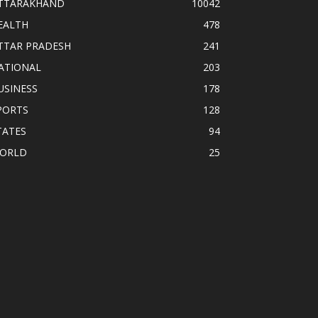
TTARAKHAND
10042
EALTH
478
TTAR PRADESH
241
ATIONAL
203
USINESS
178
PORTS
128
TATES
94
ORLD
25