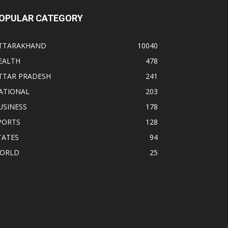
OPULAR CATEGORY
TTARAKHAND
10040
EALTH
478
TTAR PRADESH
241
ATIONAL
203
USINESS
178
PORTS
128
TATES
94
ORLD
25