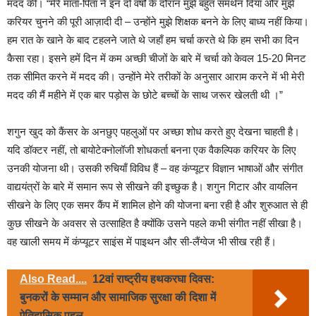
मदद की। “मेरे माता-पिता ने इन दो वर्षों के दौरान मुझे बहुत समर्थन दिया और मुझे
करियर चुनने की पूरी आज़ादी दी – उन्होंने मुझे शिक्षक बनने के लिए बाध्य नहीं किया।
हम रात के खाने के बाद टहलने जाते थे जहाँ हम चर्चा करते थे कि हम सभी का दिन
कैसा रहा। इसने हमें दिन में कम अच्छी चीजों के बारे में चर्चा को केवल 15-20 मिनट
तक सीमित करने में मदद की। उन्होंने मेरे तरीकों के अनुसार आराम करने में भी मेरी
मदद की मैं महीने में एक बार पड़ोस के छोटे बच्चों के साथ जरूर खेलती थी ।”
शगुन खुद को कैंसर के अनछुए पहलुओं पर अच्छा शोध करते हुए देखना चाहती है।
यदि डॉक्टर नहीं, तो बायोटेक्नोलॉजी शोधकर्ता बनना एक वैकल्पिक करियर के लिए
उनकी योजना थी। उसकी रुचियाँ विविध हैं – वह कंप्यूटर विज्ञान भाषाओं और संगीत
वाद्ययंत्रों के बारे में समान रूप से सीखने की इच्छुक है। शगुन गिटार और वायलिन
सीखने के लिए एक समर कैंप में शामिल होने की योजना बना रही है और शुरुआत से ही
कुछ सीखने के अवसर से उत्साहित है क्योंकि उसने पहले कभी संगीत नहीं सीखा है।
वह खाली समय में कंप्यूटर साइंस में पाइथन और सी-लैंग्वेज भी सीख रही हैं।
Also Read....
12वां राष्ट्रीय हथकरघा दिवस:
बुनकरों के सम्मान और सामाजिक सुरक्षा की दिशा में
ऐतिहासिक पहल