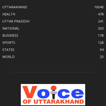
UTTARAKHAND
10040
HEALTH
478
UTTAR PRADESH
241
NATIONAL
203
BUSINESS
178
SPORTS
128
STATES
94
WORLD
25