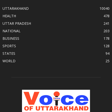
UTTARAKHAND
10040
HEALTH
478
UTTAR PRADESH
241
NATIONAL
203
BUSINESS
178
SPORTS
128
STATES
94
WORLD
25