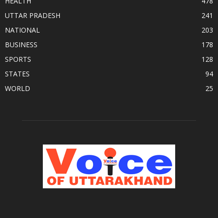
HEALTH
478
UTTAR PRADESH
241
NATIONAL
203
BUSINESS
178
SPORTS
128
STATES
94
WORLD
25