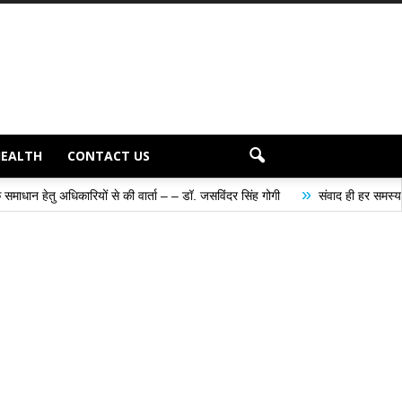
HEALTH
CONTACT US
»
से की वार्ता – – डॉ. जसविंदर सिंह गोगी
संवाद ही हर समस्या के समाधान का सबसे प्र