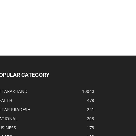
OPULAR CATEGORY
TTARAKHAND
10040
EALTH
478
TTAR PRADESH
241
ATIONAL
203
USINESS
178